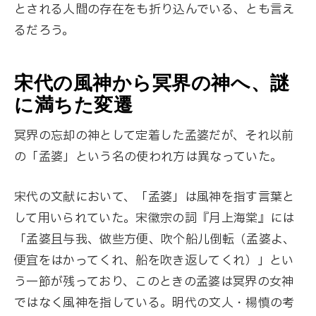
とされる人間の存在をも折り込んでいる、とも言え
るだろう。
宋代の風神から冥界の神へ、謎
に満ちた変遷
冥界の忘却の神として定着した孟婆だが、それ以前
の「孟婆」という名の使われ方は異なっていた。
宋代の文献において、「孟婆」は風神を指す言葉と
して用いられていた。宋徽宗の詞『月上海棠』には
「孟婆且与我、做些方便、吹个船儿倒転（孟婆よ、
便宜をはかってくれ、船を吹き返してくれ）」とい
う一節が残っており、このときの孟婆は冥界の女神
ではなく風神を指している。明代の文人・楊慎の考