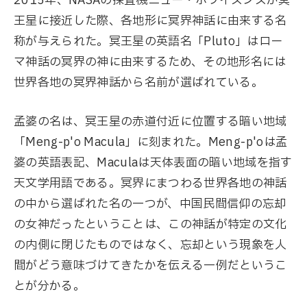
2015年、NASAの探査機ニュー・ホライズンズが冥
王星に接近した際、各地形に冥界神話に由来する名
称が与えられた。冥王星の英語名「Pluto」はロー
マ神話の冥界の神に由来するため、その地形名には
世界各地の冥界神話から名前が選ばれている。
孟婆の名は、冥王星の赤道付近に位置する暗い地域
「Meng-p'o Macula」に刻まれた。Meng-p'oは孟
婆の英語表記、Maculaは天体表面の暗い地域を指す
天文学用語である。冥界にまつわる世界各地の神話
の中から選ばれた名の一つが、中国民間信仰の忘却
の女神だったということは、この神話が特定の文化
の内側に閉じたものではなく、忘却という現象を人
間がどう意味づけてきたかを伝える一例だというこ
とが分かる。