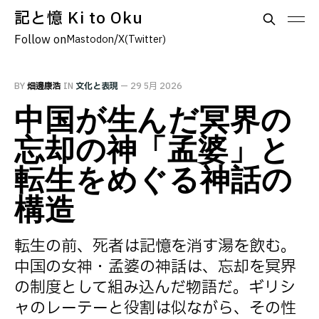
記と憶 Ki to Oku
Follow on
/
Mastodon
X(Twitter)
BY
畑邊康浩
IN
文化と表現
—
29 5月 2026
中国が生んだ冥界の
忘却の神「孟婆」と
転生をめぐる神話の
構造
転生の前、死者は記憶を消す湯を飲む。
中国の女神・孟婆の神話は、忘却を冥界
の制度として組み込んだ物語だ。ギリシ
ャのレーテーと役割は似ながら、その性