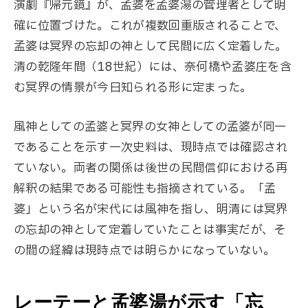
演劇『帰元鏡』が、孟婆を孟婆湯の管理者として明
確に位置づけた。これが複数回重版されることで、
孟婆は冥界の忘却の神として民間に広く定着した。
清の乾隆年間（18世紀）には、奈何橋や孟婆庄を含
む冥界の情景が今日知られる形に定まった。
風神としての孟婆と冥界の女神としての孟婆が同一
であることを示す一次史料は、現時点では確認され
ていない。両者の関係は後世の民間信仰における再
解釈の結果である可能性も指摘されている。「孟
婆」という名が宋代には風神を指し、明清には冥界
の忘却の神として定着していたことは事実だが、そ
の間の経緯は現時点では明らかになっていない。
レーテーと孟婆湯が示す「忘