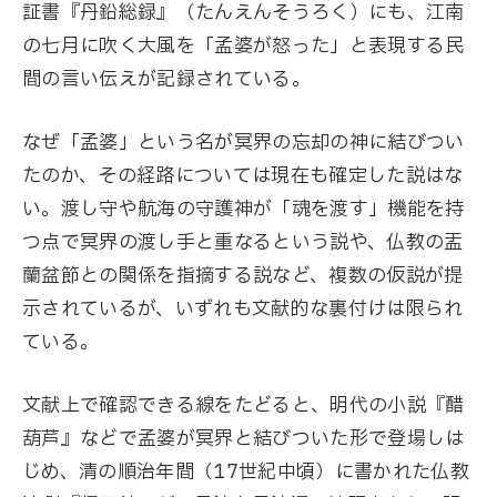
証書『丹鉛総録』（たんえんそうろく）にも、江南
の七月に吹く大風を「孟婆が怒った」と表現する民
間の言い伝えが記録されている。
なぜ「孟婆」という名が冥界の忘却の神に結びつい
たのか、その経路については現在も確定した説はな
い。渡し守や航海の守護神が「魂を渡す」機能を持
つ点で冥界の渡し手と重なるという説や、仏教の盂
蘭盆節との関係を指摘する説など、複数の仮説が提
示されているが、いずれも文献的な裏付けは限られ
ている。
文献上で確認できる線をたどると、明代の小説『醋
葫芦』などで孟婆が冥界と結びついた形で登場しは
じめ、清の順治年間（17世紀中頃）に書かれた仏教