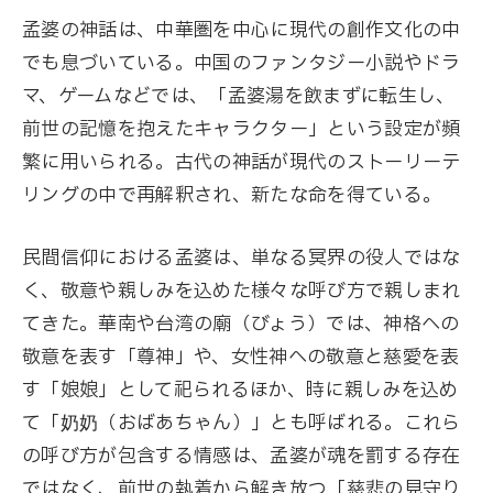
孟婆の神話は、中華圏を中心に現代の創作文化の中
でも息づいている。中国のファンタジー小説やドラ
マ、ゲームなどでは、「孟婆湯を飲まずに転生し、
前世の記憶を抱えたキャラクター」という設定が頻
繁に用いられる。古代の神話が現代のストーリーテ
リングの中で再解釈され、新たな命を得ている。
民間信仰における孟婆は、単なる冥界の役人ではな
く、敬意や親しみを込めた様々な呼び方で親しまれ
てきた。華南や台湾の廟（びょう）では、神格への
敬意を表す「尊神」や、女性神への敬意と慈愛を表
す「娘娘」として祀られるほか、時に親しみを込め
て「奶奶（おばあちゃん）」とも呼ばれる。これら
の呼び方が包含する情感は、孟婆が魂を罰する存在
ではなく、前世の執着から解き放つ「慈悲の見守り