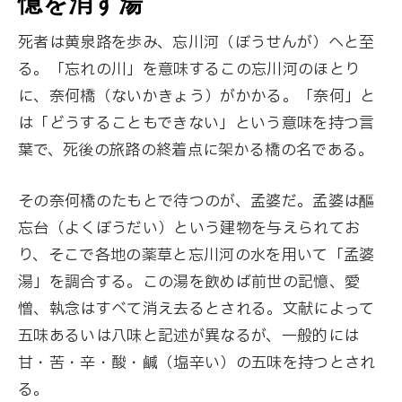
憶を消す湯
死者は黄泉路を歩み、忘川河（ぼうせんが）へと至
る。「忘れの川」を意味するこの忘川河のほとり
に、奈何橋（ないかきょう）がかかる。「奈何」と
は「どうすることもできない」という意味を持つ言
葉で、死後の旅路の終着点に架かる橋の名である。
その奈何橋のたもとで待つのが、孟婆だ。孟婆は醧
忘台（よくぼうだい）という建物を与えられてお
り、そこで各地の薬草と忘川河の水を用いて「孟婆
湯」を調合する。この湯を飲めば前世の記憶、愛
憎、執念はすべて消え去るとされる。文献によって
五味あるいは八味と記述が異なるが、一般的には
甘・苦・辛・酸・鹹（塩辛い）の五味を持つとされ
る。