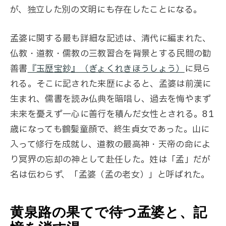
が、独立した別の文明にも存在したことになる。
孟婆に関する最も詳細な記述は、清代に編まれた、
仏教・道教・儒教の三教習合を背景とする民間の勧
善書
『玉歴宝鈔』（ぎょくれきほうしょう）
に見ら
れる。そこに記された来歴によると、孟婆は前漢に
生まれ、儒書を読み仏典を暗唱し、過去を悔やまず
未来を憂えず一心に善行を積んだ女性とされる。81
歳になっても鶴髪童顔で、終生貞女であった。山に
入って修行を成就し、道教の最高神・天帝の命によ
り冥界の忘却の神として赴任した。姓は「孟」だが
名は伝わらず、「孟婆（孟の老女）」と呼ばれた。
黄泉路の果てで待つ孟婆と、記