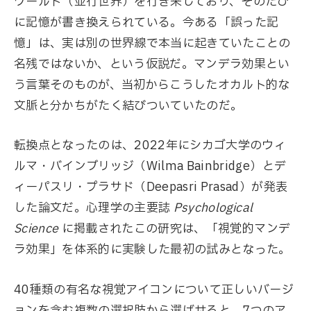
ワールド（並行世界）を行き来しており、そのたび
に記憶が書き換えられている。今ある「誤った記
憶」は、実は別の世界線で本当に起きていたことの
名残ではないか、という仮説だ。マンデラ効果とい
う言葉そのものが、当初からこうしたオカルト的な
文脈と分かちがたく結びついていたのだ。
転換点となったのは、2022年にシカゴ大学のウィ
ルマ・バインブリッジ（Wilma Bainbridge）とデ
ィーパスリ・プラサド（Deepasri Prasad）が発表
した論文だ。心理学の主要誌
Psychological
Science
に掲載されたこの研究は、「視覚的マンデ
ラ効果」を体系的に実験した最初の試みとなった。
40種類の有名な視覚アイコンについて正しいバージ
ョンを含む複数の選択肢から選ばせると、7つのア