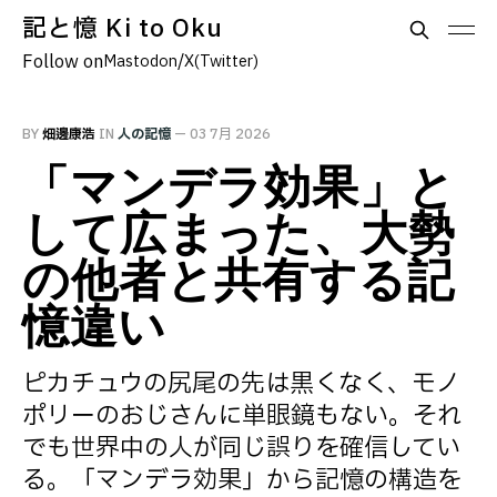
記と憶 Ki to Oku
Follow on
/
Mastodon
X(Twitter)
BY
畑邊康浩
IN
人の記憶
—
03 7月 2026
「マンデラ効果」と
して広まった、大勢
の他者と共有する記
憶違い
ピカチュウの尻尾の先は黒くなく、モノ
ポリーのおじさんに単眼鏡もない。それ
でも世界中の人が同じ誤りを確信してい
る。「マンデラ効果」から記憶の構造を