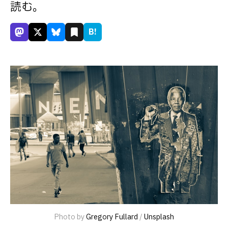
読む。
B!
Photo by 
Gregory Fullard
 / 
Unsplash