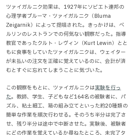
ツァイガルニク効果は、1927年にソビエト連邦の
心理学者ブルーマ・ツァイガルニク（Bluma
Zeigarnik）によって提唱された。きっかけは、ベ
ルリンのレストランでの何気ない観察だった。指導
教官であったクルト・レヴィン（Kurt Lewin）とと
もに食事をしていたツァイガルニクは、ウェイター
が未払いの注文を正確に覚えているのに、会計が済
むとすぐに忘れてしまうことに気づいた。
この観察をもとに、ツァイガルニクは
実験を行っ
た
。教師、学生、子どもなど164名の被験者に、パ
ズル、粘土細工、箱の組み立てといった約20種類の
簡単な作業を順次行わせる。そのうち半分は完了さ
せ、残り半分は途中で中断させた。実験後、被験者
にどの作業を覚えているか尋ねたところ、未完了タ