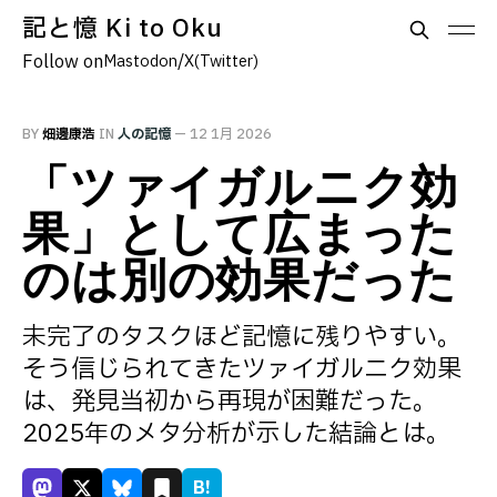
記と憶 Ki to Oku
Follow on
/
Mastodon
X(Twitter)
BY
畑邊康浩
IN
人の記憶
—
12 1月 2026
「ツァイガルニク効
果」として広まった
のは別の効果だった
未完了のタスクほど記憶に残りやすい。
そう信じられてきたツァイガルニク効果
は、発見当初から再現が困難だった。
2025年のメタ分析が示した結論とは。
B!