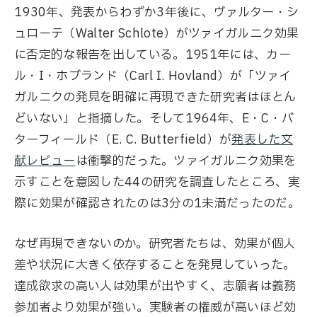
1930年、発表からわずか3年後に、ヴァルター・シ
ュローテ（Walter Schlote）がツァイガルニク効果
に否定的な報告を出している。1951年には、カー
ル・I・ホブランド（Carl I. Hovland）が「ツァイ
ガルニクの発見を明確に再現できた研究者はほとん
どいない」と指摘した。そして1964年、E・C・バ
ターフィールド（E. C. Butterfield）が
発表した文
献レビュー
は衝撃的だった。ツァイガルニク効果を
示すことを意図した44の研究を調査したところ、実
際に効果が確認されたのは3分の1未満だったのだ。
なぜ再現できないのか。研究者たちは、効果が個人
差や状況に大きく依存することを発見していった。
達成欲求の高い人は効果が出やすく、志願者は義務
参加者より効果が強い。実験者の権威が高いほど効