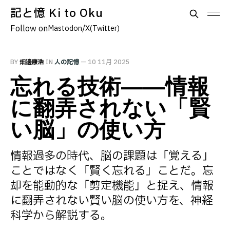
記と憶 Ki to Oku
Follow on
/
Mastodon
X(Twitter)
BY
畑邊康浩
IN
人の記憶
—
10 11月 2025
忘れる技術——情報
に翻弄されない「賢
い脳」の使い方
情報過多の時代、脳の課題は「覚える」
ことではなく「賢く忘れる」ことだ。忘
却を能動的な「剪定機能」と捉え、情報
に翻弄されない賢い脳の使い方を、神経
科学から解説する。