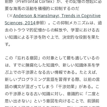
前野（Prefrontal Cortex）が、その記憶の想起に必
要な海馬の活動を積極的に抑制するのだ
（※
Anderson & Hanslmayr, Trends in Cognitive
Sciences, 2014
参照）。この抑制メカニズムは、過
去のトラウマ的記憶からの解放や、学習における古
い知識による干渉を防ぐ上で、決定的な役割を果た
す。
この「忘れる意図」の対象として最も適しているの
は、すでに陳腐化した知識や、新しい知識体系を学
ぶ上での干渉源となる古い情報である。たとえば、
新しいプログラミング言語を習得する際、以前の言
語の構文が混ざってしまう「干渉効果」がある。こ
の干渉源となる古い知識に対し、意識的に「二度と
思い出さない」という意図を向けることで、前頭前