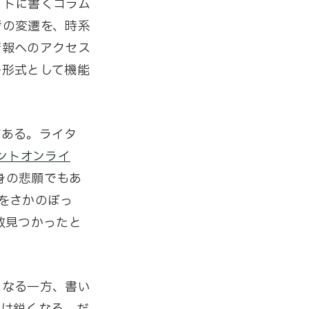
イトに書くコラム
考の変遷を、時系
情報へのアクセス
一形式として機能
がある。ライタ
ントオンライ
身の悲願でもあ
をさかのぼっ
数見つかったと
になる一方、書い