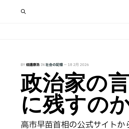
BY
畑邊康浩
IN
社会の記憶
—
18 2月 2026
政治家の
に残すの
高市早苗首相の公式サイトから