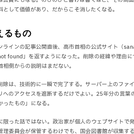
は言質にもなる。のびのびと書けば書くほど、その両
料として価値があり、だからこそ消したくなる。
えるもの
ラインの記事公開直後、高市首相の公式サイト（sanae.
e not found」を返すようになった。削除の経緯や理由
首相側からの説明はまだない。
削除は、技術的に一瞬で完了する。サーバー上のファイ
リへのアクセスを遮断するだけでよい。25年分の言葉
かったもの」になる。
に限った話ではない。政治家が個人のウェブサイトで
管理委員会が保管するわけでも、国会図書館が収集す