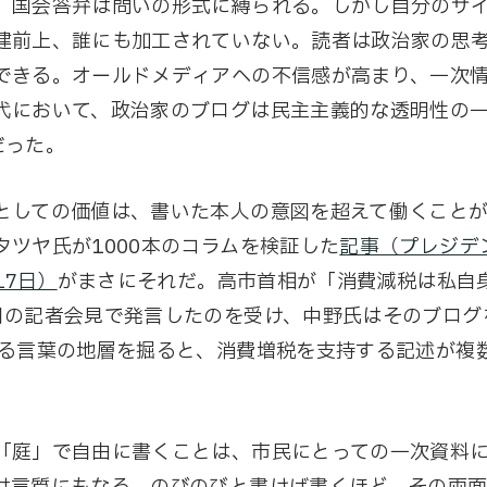
。国会答弁は問いの形式に縛られる。しかし自分のサ
建前上、誰にも加工されていない。読者は政治家の思
できる。オールドメディアへの不信感が高まり、一次
代において、政治家のブログは民主主義的な透明性の
だった。
としての価値は、書いた本人の意図を超えて働くこと
タツヤ氏が1000本のコラムを検証した
記事（プレジデ
17日）
がまさにそれだ。高市首相が「消費減税は私自
月の記者会見で発言したのを受け、中野氏はそのブログ
たる言葉の地層を掘ると、消費増税を支持する記述が複
「庭」で自由に書くことは、市民にとっての一次資料