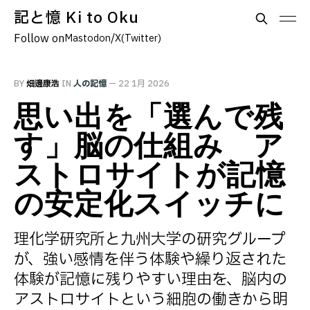
記と憶 Ki to Oku
Follow on
/
Mastodon
X(Twitter)
BY
畑邊康浩
IN
人の記憶
—
22 1月 2026
思い出を「選んで残
す」脳の仕組み ア
ストロサイトが記憶
の安定化スイッチに
理化学研究所と九州大学の研究グループ
が、強い感情を伴う体験や繰り返された
体験が記憶に残りやすい理由を、脳内の
アストロサイトという細胞の働きから明