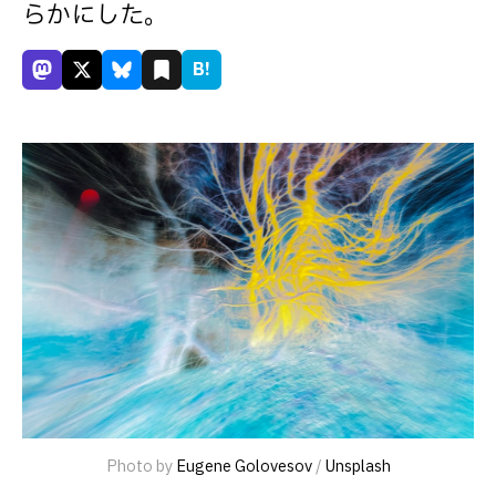
らかにした。
B!
Photo by 
Eugene Golovesov
 / 
Unsplash